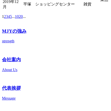
2019年12
平塚 ショッピングセンター
雑貨
月
1
2
3
4
5
...
10
20
...
MJYの強み
strength
会社案内
About Us
代表挨拶
Message